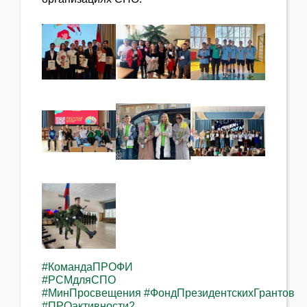
#КомандаПРОФИ
#РСМдляСПО
#МинПросвещения
#ФондПрезидентскихГрантов
#ПРОактивности2