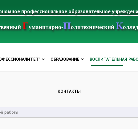
тономное профессиональное образовательное учрежден
Г
П
К
ственный
уманитарно-
олитехнический
олле
РОФЕССИОНАЛИТЕТ"
ОБРАЗОВАНИЕ
ВОСПИТАТЕЛЬНАЯ РАБ
КОНТАКТЫ
ой работы