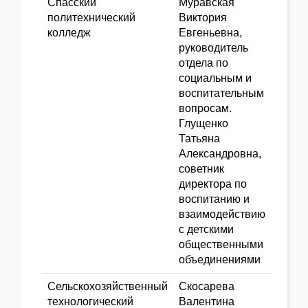
Спасский
Муравская
политехнический
Виктория
колледж
Евгеньевна,
руководитель
отдела по
социальным и
воспитательным
вопросам.
Глущенко
Татьяна
Александровна,
советник
директора по
воспитанию и
взаимодействию
с детскими
общественными
объединениями
Сельскохозяйственный
Скосарева
технологический
Валентина