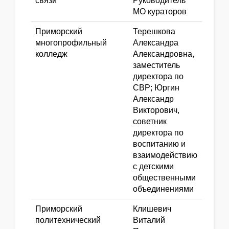
связи
Руководитель
МО кураторов
Приморский
Терешкова
многопрофильный
Александра
колледж
Александровна,
заместитель
директора по
СВР; Юргин
Александр
Викторович,
советник
директора по
воспитанию и
взаимодействию
с детскими
общественными
объединениями
Приморский
Клишевич
политехнический
Виталий