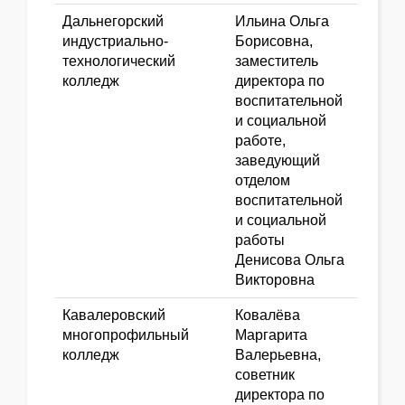
Дальнегорский
Ильина Ольга
индустриально-
Борисовна,
технологический
заместитель
колледж
директора по
воспитательной
и социальной
работе,
заведующий
отделом
воспитательной
и социальной
работы
Денисова Ольга
Викторовна
Кавалеровский
Ковалёва
многопрофильный
Маргарита
колледж
Валерьевна,
советник
директора по