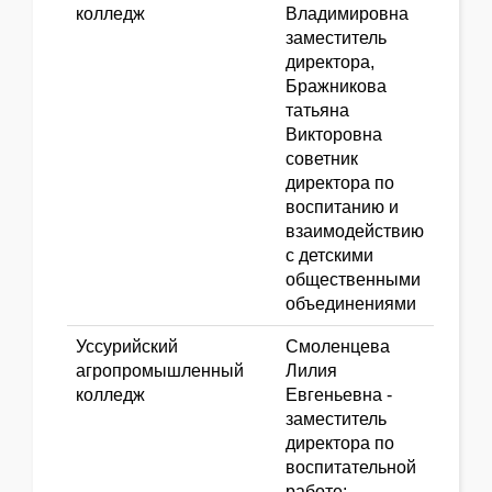
колледж
Владимировна
заместитель
директора,
Бражникова
татьяна
Викторовна
советник
директора по
воспитанию и
взаимодействию
с детскими
общественными
объединениями
Уссурийский
Смоленцева
агропромышленный
Лилия
колледж
Евгеньевна -
заместитель
директора по
воспитательной
работе;