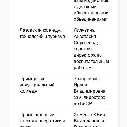
взаимодействию
с детскими
общественными
объединениями
Лазовский колледж
Лилявина
технологий и туризма
Анастасия
Сергеевна,
советник
директора по
воспитательным
работам
Приморский
Захарченко
индустриальный
Ирина
колледж
Владимировна,
зам. директора
по ВиСР
Промышленный
Хоменко Юлия
колледж энергетики и
Вячеславовна,