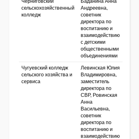
Черниговский
Баданина Анна
сельскохозяйственный
Андреевна,
колледж
советник
директора по
воспитанию и
взаимодействию
с детскими
общественными
объединениями
Чугуевский колледж
Левинская Юлия
сельского хозяйства и
Владимировна,
сервиса
заместитель
директора по
СВР, Ровинская
Анна
Васильевна,
советник
директора по
воспитанию и
взаимодействию