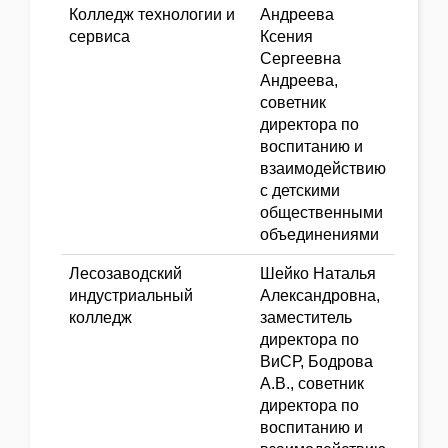
Колледж технологии и
Андреева
сервиса
Ксения
Сергеевна
Андреева,
советник
директора по
воспитанию и
взаимодействию
с детскими
общественными
объединениями
Лесозаводский
Шейко Наталья
индустриальный
Александровна,
колледж
заместитель
директора по
ВиСР, Бодрова
А.В., советник
директора по
воспитанию и