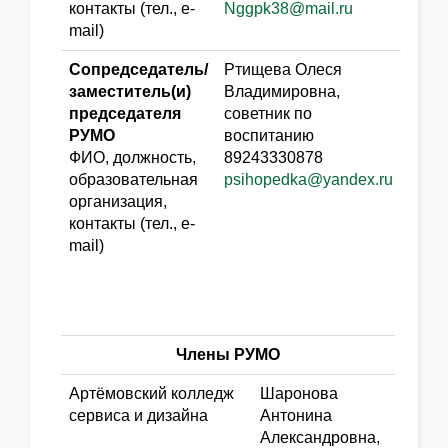
контакты (тел., e-
Nggpk38@mail.ru
mail)
Сопредседатель/
Ртищева Олеся
заместитель(и)
Владимировна,
председателя
советник по
РУМО
воспитанию
ФИО, должность,
89243330878
образовательная
psihopedka@yandex.ru
организация,
контакты (тел., e-
mail)
Члены РУМО
Артёмовский колледж
Шаронова
сервиса и дизайна
Антонина
Александровна,