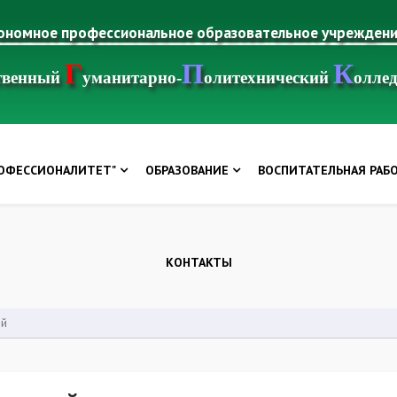
тономное профессиональное образовательное учрежден
Г
П
К
ственный
уманитарно-
олитехнический
олле
РОФЕССИОНАЛИТЕТ"
ОБРАЗОВАНИЕ
ВОСПИТАТЕЛЬНАЯ РАБ
КОНТАКТЫ
ий