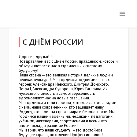
С ДНЁМ РОССИИ
Дорогие друзья!!!
Поздравляем вас с Днём России, праздником, который
объединяет всех нас в стремлении к светлому
будущему!
Наша страна — это великая история, великие люди и
великая культура! Мы гордимся подвигами наших
героев: Александра Невского, Дмитрия Донского,
Петра I, Александра Суворова, Юрия Гагарина. Их
мужество, стойкость и самоотверженность
вдохновляют нас на новые свершения.
Мы гордимся и теми героями, которые сегодня рядом
с нами, наши современники, кто защищает нашу
Родину, кто стоит на страже мира и безопасности. Мы
гордимся нашими военными, медиками, педагогами,
учёными, инженерами, спортсменами и всеми, кто
вносит вклад в развитие России!
Мы верим, что наши студенты – это достойное
будущее страны, поколение Профессионалов!