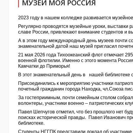
МУЗЕЙ МОЯ РОССИЯ
2023 году в нашем колледже развивается музейное
Регулярно проводятся музейные уроки, выставки р
славе России, привлекают внимание студентов и в
А в этом году международный день музеев почти со
знаменательной датой наш музей пригласил почетн
21 мая 2026 года Тихоокеанский флот отмечает 295
военной флотилии. Именно с этого момента Россия
Камчатки до Приморья!
В этот знаменательный день в нашей библиотеке с
Присоединились к мероприятию участники патриот
почетный гражданин города Находка, чл.Союза пис
За гостеприимным, почти семейным столом собрали
волонтеры, участники военно – патриотических клу
Павел Шепчугов отметил, что без прошлого нет буд
поисках исторической правды. Павел Иванович през
библиотеке.
Студенты НГГПК представили доклад об участнике