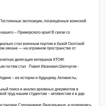
. Постоянные экспозиции, посвящённые воинской
нашего – Приморского края! В связи со
ициально стал военным портом и базой Охотской
хом океане — на огромном пространстве от
почетная делегация ветеранов КТОФ!
ным гостем стал Павел Иванович Шепчугов -
дине – ее истории и будущему. Активисты,
льный поиск и анализ архивных документов в
вой труд нашим студентам – активистам и в дар
нстантине Степановиче Джагарьянце, и поделились