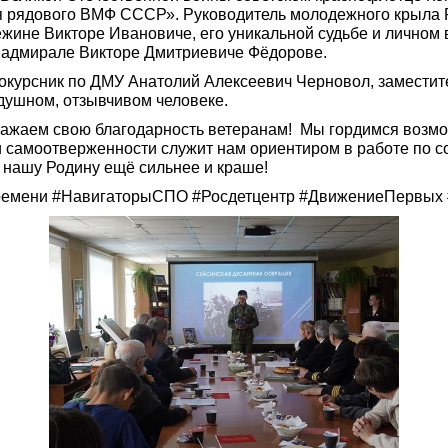
ея рядового ВМФ СССР». Руководитель молодежного крыла 
жине Викторе Ивановиче, его уникальной судьбе и личном 
е адмирале Викторе Дмитриевиче Фёдорове.
сокурсник по ДМУ Анатолий Алексеевич Черновол, замести
одушном, отзывчивом человеке.
ажаем свою благодарность ветеранам! Мы гордимся возможн
и самоотверженности служит нам ориентиром в работе по с
 нашу Родину ещё сильнее и краше!
ени #НавигаторыСПО #Росдетцентр #ДвижениеПервых