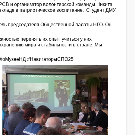
РСВ и организатор волонтерской команды Никита
вкладе в патриотическое воспитание. Студент ДМУ
тель председателя Общественной палаты НГО. Он
остью перенять их опыт, учиться у них
охранению мира и стабильности в стране. Мы
 #оМузееНД #НавигаторыСПО25