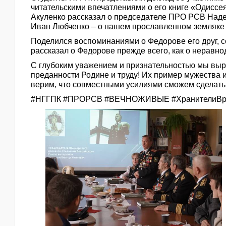
читательскими впечатлениями о его книге «Одисс
Акуленко рассказал о председателе ПРО РСВ Наде
Иван Любченко – о нашем прославленном земляк
Поделился воспоминаниями о Федорове его друг, 
рассказал о Федорове прежде всего, как о неравн
С глубоким уважением и признательностью мы выр
преданности Родине и труду! Их пример мужества 
верим, что совместными усилиями сможем сделать
#НГГПК #ПРОРСВ #ВЕЧНОЖИВЫЕ #ХранителиВрем