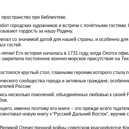
 пространство при библиотеке.
абот городских художников и встречи с почётными гостями
ызывают гордость за нашу Родину.
впал со значимой датой для нашей страны, и особенно для 
ых гостей.
-летие! Его история началась в 1731 году, когда Охотск оф
 закрепила постоянное военно-морское присутствие на Ти
остоялся круглый стол, главными героями которого стала 
ического сообщества города и активные граждане, особен
ателей России
сь несколько поколений, объединённых любовью к своей Ро
бов.
ущего, именно поэтому его книги – это прежде всего тщате
ентовал новую книгу «"Русский Дальний Восток", вручив с
 Великой Отечественной войны советском краснофлотце Ко