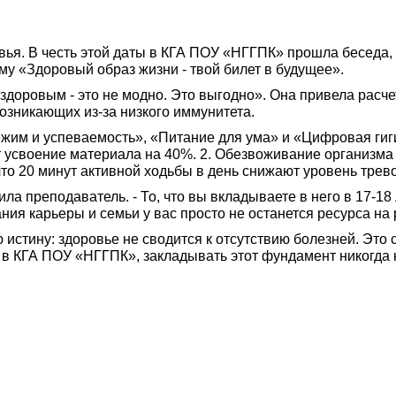
вья. В честь этой даты в КГА ПОУ «НГГПК» прошла беседа
му «Здоровый образ жизни - твой билет в будущее».
 здоровым - это не модно. Это выгодно». Она привела расче
возникающих из-за низкого иммунитета.
жим и успеваемость», «Питание для ума» и «Цифровая гигие
 усвоение материала на 40%. 2. Обезвоживание организма 
 что 20 минут активной ходьбы в день снижают уровень трев
ила преподаватель. - То, что вы вкладываете в него в 17-18
ия карьеры и семьи у вас просто не останется ресурса на 
истину: здоровье не сводится к отсутствию болезней. Это 
а в КГА ПОУ «НГГПК», закладывать этот фундамент никогда 